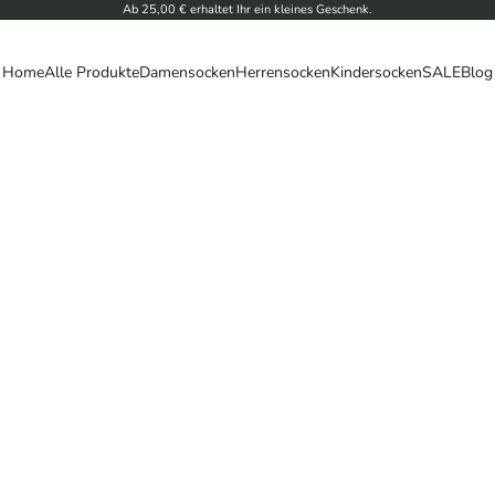
Ab 25,00 € erhaltet Ihr ein kleines Geschenk.
Home
Alle Produkte
Damensocken
Herrensocken
Kindersocken
SALE
Blog