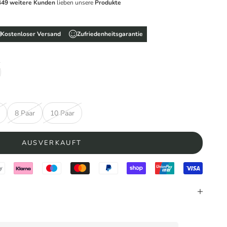
449 weitere Kunden
lieben unsere
Produkte
Kostenloser Versand
Zufriedenheitsgarantie
8 Paar
10 Paar
AUSVERKAUFT