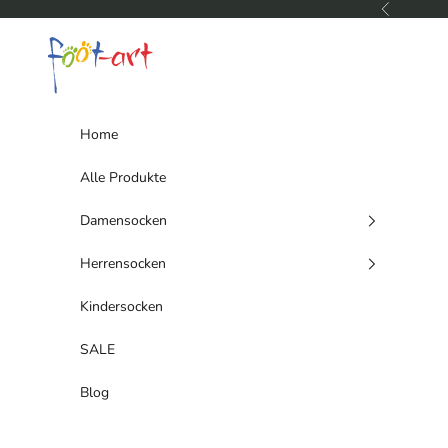
Zum Inhalt springen
Zurück
foot-art
Home
Alle Produkte
Damensocken
Herrensocken
Kindersocken
SALE
Blog