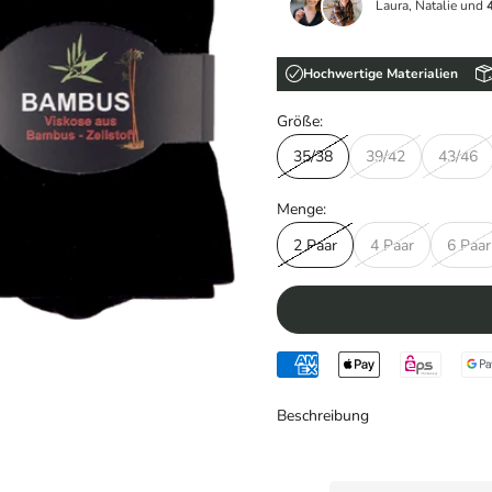
Laura, Natalie und
Hochwertige Materialien
Größe:
35/38
39/42
43/46
Menge:
2 Paar
4 Paar
6 Paar
Beschreibung