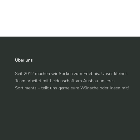
e
t
z
t
a
n
m
e
l
Über uns
d
Seit 2012 machen wir Socken zum Erlebnis. Unser kleines
e
Team arbeitet mit Leidenschaft am Ausbau unseres
n
Sortiments – teilt uns gerne eure Wünsche oder Ideen mit!
&
5
%
R
a
b
a
t